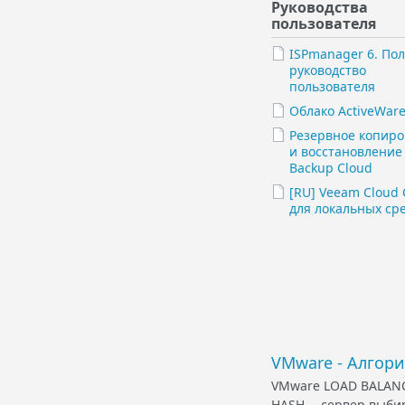
Руководства
пользователя
ISPmanager 6. По
руководство
пользователя
Облако ActiveWar
Резервное копир
и восстановление 
Backup Cloud
[RU] Veeam Cloud 
для локальных ср
VMware - Алгор
VMware LOAD BALANC
HASH -- сервер выби