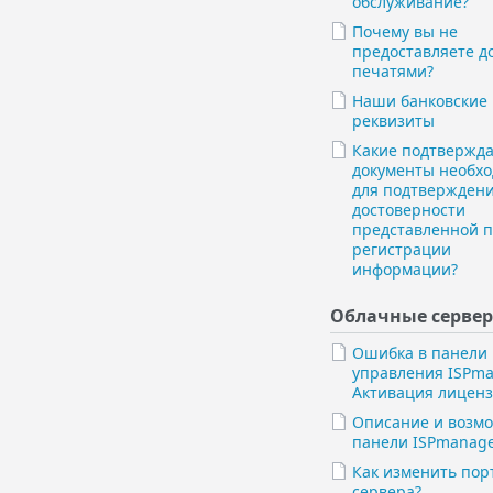
обслуживание?
Почему вы не
предоставляете д
печатями?
Наши банковские
реквизиты
Какие подтверж
документы необх
для подтвержден
достоверности
представленной 
регистрации
информации?
Облачные серве
Ошибка в панели
управления ISPma
Активация лицен
Описание и возм
панели ISPmanage
Как изменить порт
сервера?