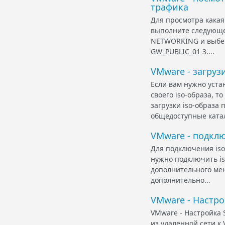
трафика
Для просмотра кака
выполните следующее
NETWORKING и выбер
GW_PUBLIC_01 3....
VMware - загруз
Если вам нужно уст
своего iso-образа, т
загрузки iso-образа
общедоступные катал
VMware - подкл
Для подключения iso
нужно подключить is
дополнительного мен
дополнительно...
VMware - Настрой
VMware - Настройка S
из удаленной сети к