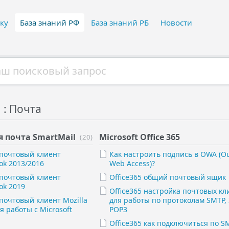
ку
База знаний РФ
База знаний РБ
Новости
 : Почта
 почта SmartMail
Microsoft Office 365
(20)
 почтовый клиент
Как настроить подпись в OWA (Ou
ook 2013/2016
Web Access)?
 почтовый клиент
Office365 общий почтовый ящик
ok 2019
Office365 настройка почтовых кл
почтовый клиент Mozilla
для работы по протоколам SMTP, 
я работы с Microsoft
POP3
Office365 как подключиться по S