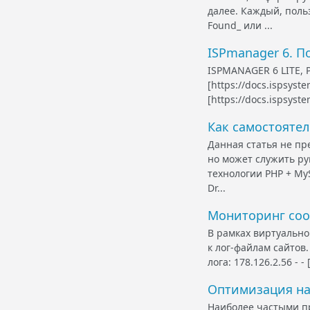
далее. Каждый, поль
Found_ или ...
ISPmanager 6. П
ISPMANAGER 6 LITE, P
[https://docs.ispsys
[https://docs.ispsys
Как самостоятел
Данная статья не пр
но может служить ру
технологии PHP + MyS
Dr...
Мониторинг сооб
В рамках виртуально
к лог-файлам сайтов
лога: 178.126.2.56 - -
Оптимизация на
Наиболее частыми п