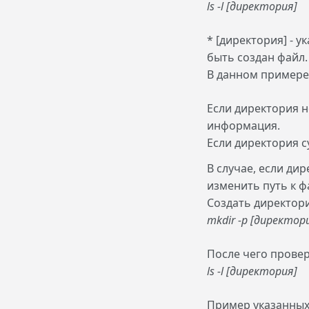
ls -l [директория]
* [директория] - 
быть создан файл.
В данном примере
Если директория н
информация.
Если директория с
В случае, если ди
изменить путь к ф
Создать директор
mkdir -p [директор
После чего прове
ls -l [директория]
Пример указанных