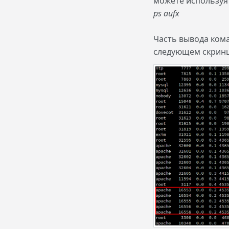
можете используя
ps aufx
Часть вывода ком
следующем скрин