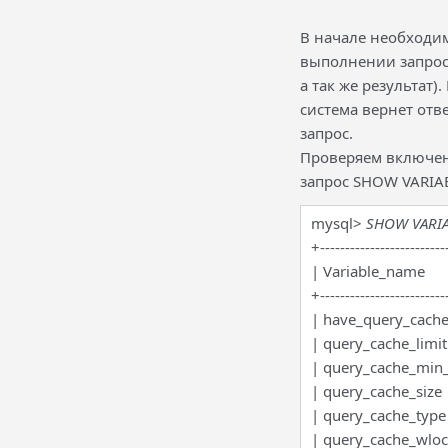
В начале необходи
выполнении запроса
а так же результат)
система вернет отв
запрос.
Проверяем включен
запрос SHOW VARIAB
mysql>
SHOW VARIAB
+-------------------------
| Variable_na
+-------------------------
| have_query_
| query_cache_l
| query_cache_mi
| query_cache_s
| query_cach
| query_cache_wlo