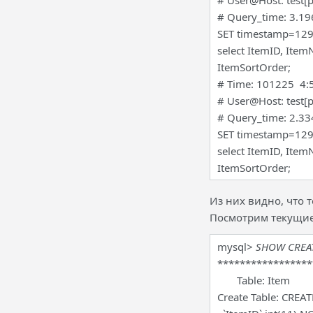
# User@Host: test[p
# Query_time: 3.1
SET timestamp=12
select ItemID, Ite
ItemSortOrder;
# Time: 101225 4:
# User@Host: test[p
# Query_time: 2.3
SET timestamp=12
select ItemID, Ite
ItemSortOrder;
Из них видно, что т
Посмотрим текущие
mysql>
SHOW CREAT
*****************
Table: Item
Create Table: CREAT