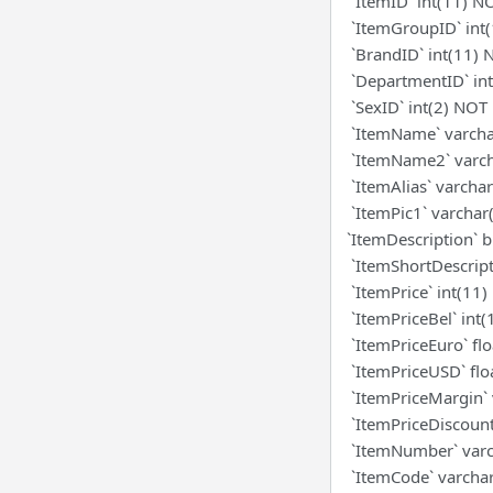
`ItemID` int(11) 
`ItemGroupID` int(
`BrandID` int(11) 
`DepartmentID` int
`SexID` int(2) NOT
`ItemName` varcha
`ItemName2` varch
`ItemAlias` varcha
`ItemPic1` varchar
`ItemDescription` b
`ItemShortDescript
`ItemPrice` int(11
`ItemPriceBel` int
`ItemPriceEuro` fl
`ItemPriceUSD` flo
`ItemPriceMargin` 
`ItemPriceDiscount
`ItemNumber` varc
`ItemCode` varchar