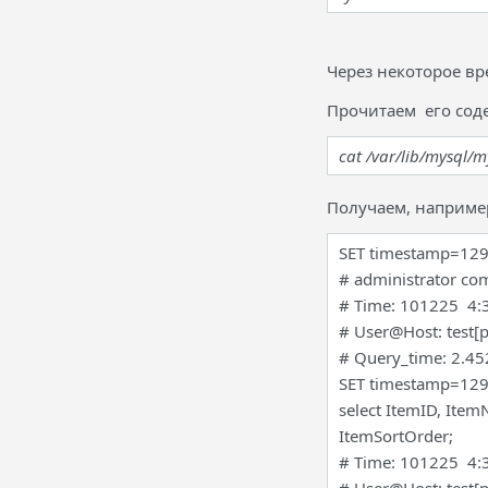
Через некоторое вр
Прочитаем его сод
cat /var/lib/mysql/m
Получаем, наприме
SET timestamp=12
# administrator co
# Time: 101225 4:
# User@Host: test[p
# Query_time: 2.4
SET timestamp=12
select ItemID, Ite
ItemSortOrder;
# Time: 101225 4: