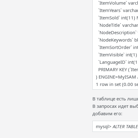
`ItemVolume` varc
`ItemYears` varcha
`ItemSold` int(11)
`NodeTitle` varcha
`NodeDescription`
`NodeKeywords` bl
`ItemSortOrder` in
`ItemVisible` int(1
`LanguageID` int(1
PRIMARY KEY (`Ite
) ENGINE=MyISAM
1 row in set (0.00 s
В таблице есть лиш
В запросах идет выб
добавим его:
mysql>
ALTER TABLE