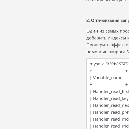
2. Оптимизация зап
Один из самых прос
добавить индексы к
Проверить эффекти
помощью запроса SH
mysql>
SHOW STATUS
+-----------------------+
| Variable_name 
+-----------------------+
| Handler_read_fi
| Handler_read_
| Handler_read_n
| Handler_read_p
| Handler_read_
| Handler_read_rn