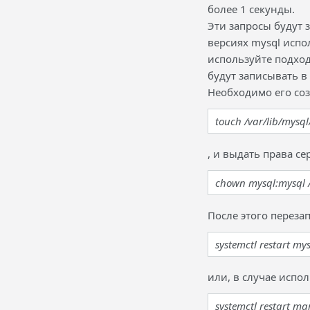
более 1 секунды.
Эти запросы будут 
версиях mysql испол
используйте подхо
будут записывать в 
Необходимо его соз
touch /var/lib/mysql
, и выдать права се
chown mysql:mysql /
После этого перезап
systemctl restart my
или, в случае испо
systemctl restart ma