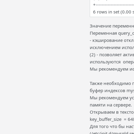
+-------------------------
6 rows in set (0.00 
Значение переменн
Переменная query_c
- кэширование откл
исключением испол
(2) - позволяет ак
используются опер
Мы рекомендуем исп
Также необходимо 
буфер индексов mysql
Мы рекомендуем уст
памяти на сервере.
Открываем в тексто
key_buffer_size = 64
Для того что бы на
(/etc/init.d/mysqld re