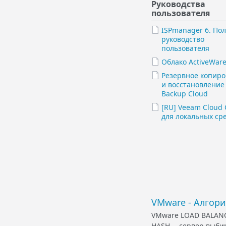
Руководства
пользователя
ISPmanager 6. По
руководство
пользователя
Облако ActiveWar
Резервное копир
и восстановление 
Backup Cloud
[RU] Veeam Cloud 
для локальных ср
VMware - Алгор
VMware LOAD BALANC
HASH -- сервер выби