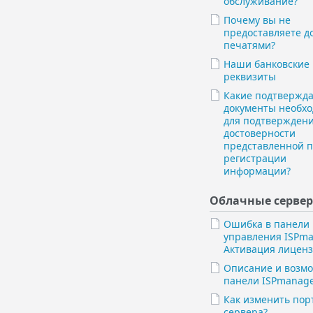
обслуживание?
Почему вы не
предоставляете д
печатями?
Наши банковские
реквизиты
Какие подтверж
документы необх
для подтвержден
достоверности
представленной 
регистрации
информации?
Облачные серве
Ошибка в панели
управления ISPma
Активация лицен
Описание и возм
панели ISPmanage
Как изменить порт
сервера?