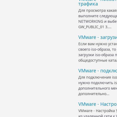
трафика
Для просмотра кака
выполните следующее
NETWORKING и выбер
GW_PUBLIC_01 3....
VMware - загруз
Если вам нужно уст
своего iso-образа, т
загрузки iso-образа
общедоступные катал
VMware - подкл
Для подключения iso
нужно подключить is
дополнительного мен
дополнительно...
VMware - Настрой
VMware - Настройка S
из удаленной сети к