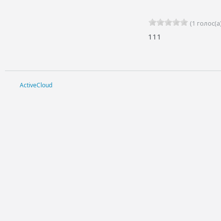
(1 голос(а)
111
ActiveCloud