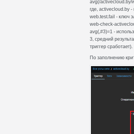
avg(/activecloud.by/
где, activecloud.by 
web.test.fail - клю
web-check-activeclo
avg(,#3)=1 - исполь
3, средний результа
триггер сработает).
По заполнению кри