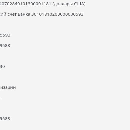
: 40702840101300001181 (доллары США)
кий счет Банка 30101810200000000593
25593
9688
.30
низации
6
9688