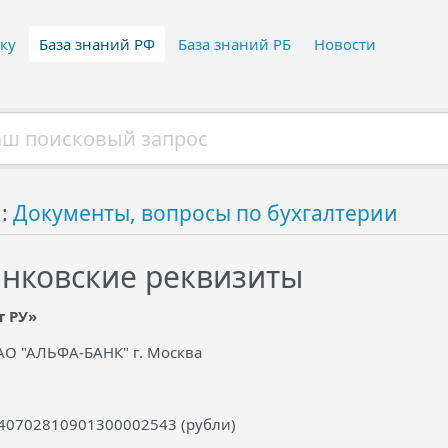
ку
База знаний РФ
База знаний РБ
Новости
й:
Документы, вопросы по бухгалтерии
нковские реквизиты
т РУ»
АО "АЛЬФА-БАНК" г. Москва
 40702810901300002543 (рубли)