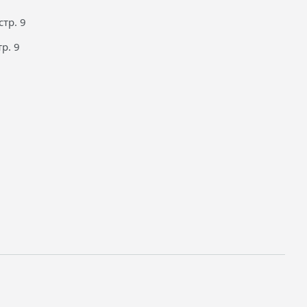
тр. 9
р. 9