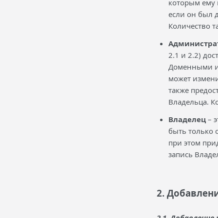
которым ему 
если он был 
Количество т
Администра
2.1 и 2.2) д
Доменными им
может измени
также предос
Владельца. К
Владелец
– э
быть только 
при этом при
запись Владе
2. Добавлен
2.1. Добавление