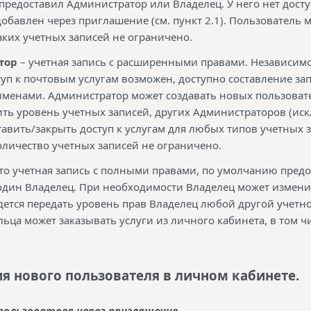
предоставил Администратор или Владелец. У него нет досту
добавлен через приглашение (см. пункт 2.1). Пользователь 
аких учетных записей не ограничено.
тор
– учетная запись с расширенными правами. Независимо 
оступ к почтовым услугам возможен, доступно составление з
енами. Администратор может создавать новых пользовател
ть уровень учетных записей, других Администраторов (искл
тавить/закрыть доступ к услугам для любых типов учетных 
оличество учетных записей не ограничено.
то учетная запись с полными правами, по умолчанию предос
один Владелец. При необходимости Владелец может измени
дется передать уровень прав Владелец любой другой учетно
льца может заказывать услуги из личного кабинета, в том ч
ия нового пользователя в личном кабинете.
 пользователя через приглашение.