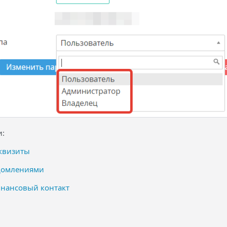
и:
еквизиты
домлениями
инансовый контакт