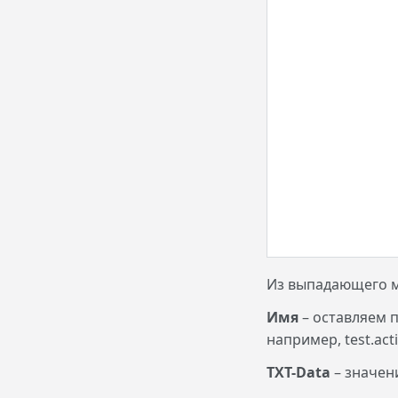
Из выпадающего 
Имя
–
оставляем п
например, test.act
ТХТ-
Data
– значен