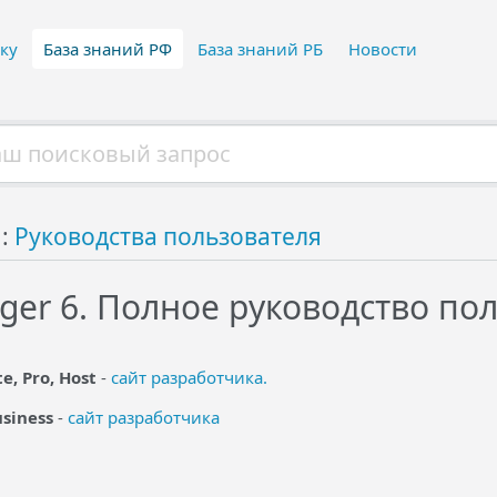
ку
База знаний РФ
База знаний РБ
Новости
й:
Руководства пользователя
ger 6. Полное руководство по
e, Pro, Host
-
сайт разработчика.
siness
-
сайт разработчика