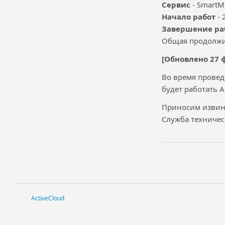
Сервис
- SmartMa
Начало работ
- 
Завершение ра
Общая продолжит
[Обновлено 27 ф
Во время провед
будет работать A
Приносим извин
Служба техниче
ActiveCloud