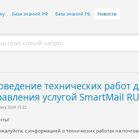
ку
База знаний РФ
База знаний РБ
Новости
оведение технических работ 
равления услугой SmartMail RU
uary 2026 15:22
нты!
жалуйста, с информацией о технических работах на почтово