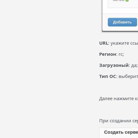
URL
: укажите сс
Регион
: rc;
Загрузоный
: да;
Тип ОС
: выберит
Далее нажмите к
При создании се