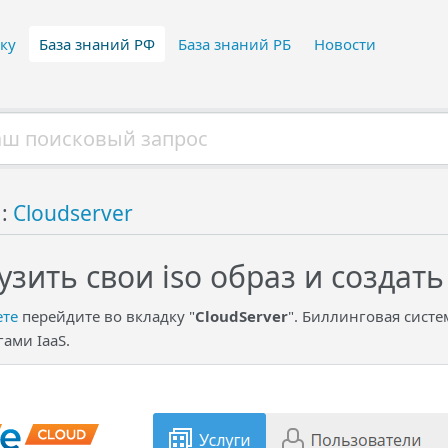
ку
База знаний РФ
База знаний РБ
Новости
й:
Cloudserver
узить свои iso образ и создать
ете
перейдите во вкладку "
CloudServer
". Биллинговая систе
ами IaaS.