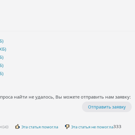
Б)
КБ)
Б)
Б)
Б)
проса найти не удалось, Вы можете отправить нам заявку:
Отправить заявку
333
с(а))
Эта статья помогла
Эта статья не помогла