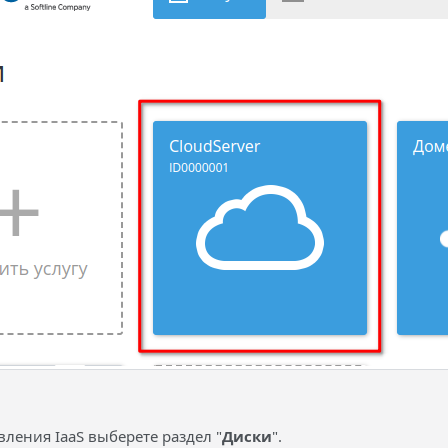
вления IaaS выберете раздел "
Диски
".