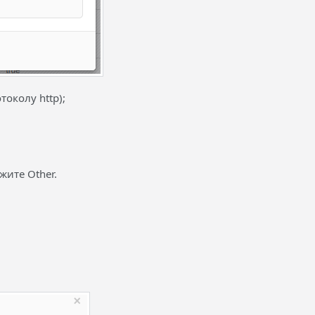
токолу http);
жите Other.