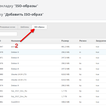
вкладку "
ISO-образы
"
у "
Добавить ISO-образ
"