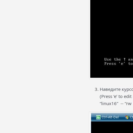
Наведите курсо
(Press ‘e’ to e
“linux16” -- “rw 