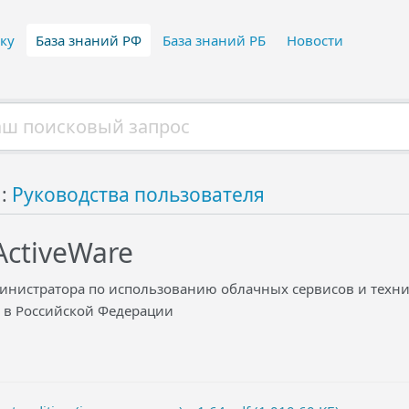
ку
База знаний РФ
База знаний РБ
Новости
й:
Руководства пользователя
ActiveWare
инистратора по использованию облачных сервисов и техничес
) в Российской Федерации