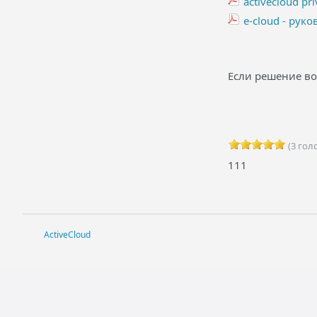
activecloud pri
e-cloud - руко
Если решение во
(3 голо
111
ActiveCloud