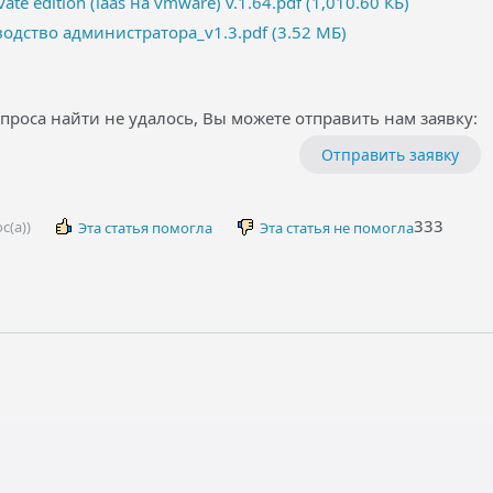
vate edition (iaas на vmware) v.1.64.pdf (1,010.60 КБ)
водство администратора_v1.3.pdf (3.52 МБ)
проса найти не удалось, Вы можете отправить нам заявку:
Отправить заявку
333
с(а))
Эта статья помогла
Эта статья не помогла